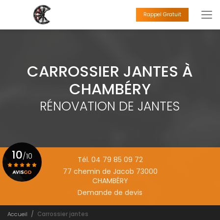
Aller
au
Rappel Gratuit
contenu
principal
CARROSSIER JANTES À
CHAMBÉRY
RÉNOVATION DE JANTES
10
/10
Tél. 04 79 85 09 72
77 chemin de Jacob 73000
CHAMBÉRY
Voir le certificat
Demande de devis
Accueil
Carrossier jantes