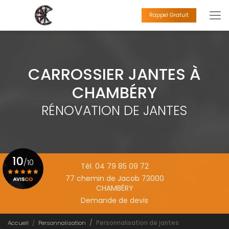
Aller
au
Rappel Gratuit
contenu
principal
CARROSSIER JANTES À
CHAMBÉRY
RÉNOVATION DE JANTES
10
/10
Tél. 04 79 85 09 72
77 chemin de Jacob 73000
CHAMBÉRY
Voir le certificat
Demande de devis
Accueil
Personnalisation
Personnalisation de jantes