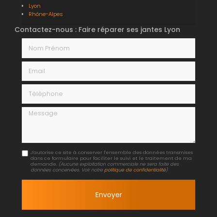
Lyon
Rhône-Alpes
Contactez-nous : Faire réparer ses jantes Lyon
Nom Prénom
Email
Téléphone
Message
J'autorise ce site à conserver l'ensemble des données transmises
dans ce formulaire pour faciliter le suivi et le traitement de ma
demande.
(Aucune exploitation commerciale ne sera faite des
données concervées. Voir notre
politique de confidentialité
)