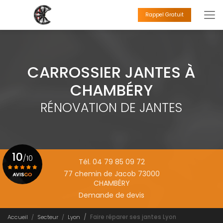
Aller
au
Rappel Gratuit
contenu
principal
CARROSSIER JANTES À
CHAMBÉRY
RÉNOVATION DE JANTES
10
/10
Tél. 04 79 85 09 72
77 chemin de Jacob 73000
CHAMBÉRY
Voir le certificat
Demande de devis
Accueil
Secteur
Lyon
Faire réparer ses jantes Lyon