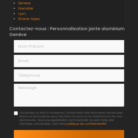
Genève
Grenoble
Lyon
Rhône-Alpes
Contactez-nous : Personnalisation jante aluminium
Genève
Nom Prénom
Email
Téléphone
Message
J'autorise ce site à conserver l'ensemble des données transmises
dans ce formulaire pour faciliter le suivi et le traitement de ma
demande.
(Aucune exploitation commerciale ne sera faite des
données concervées. Voir notre
politique de confidentialité
)