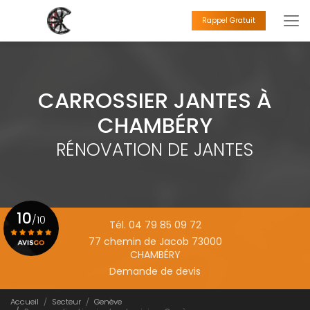
Aller
au
Rappel Gratuit
contenu
principal
CARROSSIER JANTES À
CHAMBÉRY
RÉNOVATION DE JANTES
10
/10
Tél. 04 79 85 09 72
77 chemin de Jacob 73000
CHAMBÉRY
Voir le certificat
Demande de devis
Accueil
Secteur
Genève