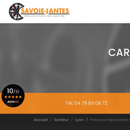
Navigation principale
Aller
au
contenu
principal
CAR
10
/10
Tél. 04 79 85 09 72
Voir le certificat
Accueil
Secteur
Lyon
Prix pour réparation 