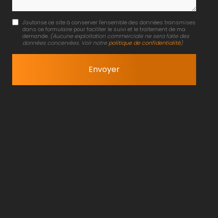
J'autorise ce site à conserver l'ensemble des données transmises
dans ce formulaire pour faciliter le suivi et le traitement de ma
demande.
(Aucune exploitation commerciale ne sera faite des
données concervées. Voir notre
politique de confidentialité
)