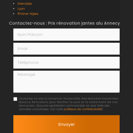
Grenoble
Lyon
Rhône-Alpes
Contactez-nous : Prix rénovation jantes alu Annecy
Nom Prénom
Email
Téléphone
Message
J'autorise ce site à conserver l'ensemble des données transmises
dans ce formulaire pour faciliter le suivi et le traitement de ma
demande.
(Aucune exploitation commerciale ne sera faite des
données concervées. Voir notre
politique de confidentialité
)