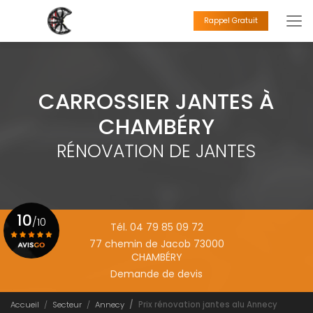
Aller
au
Rappel Gratuit
contenu
principal
CARROSSIER JANTES À
CHAMBÉRY
RÉNOVATION DE JANTES
10
/10
Tél. 04 79 85 09 72
77 chemin de Jacob 73000
CHAMBÉRY
Voir le certificat
Demande de devis
Accueil
Secteur
Annecy
Prix rénovation jantes alu Annecy