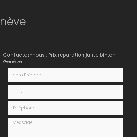
enève
Contactez-nous : Prix réparation jante bi-ton
Genève
Nom Prénom
Email
Téléphone
Message