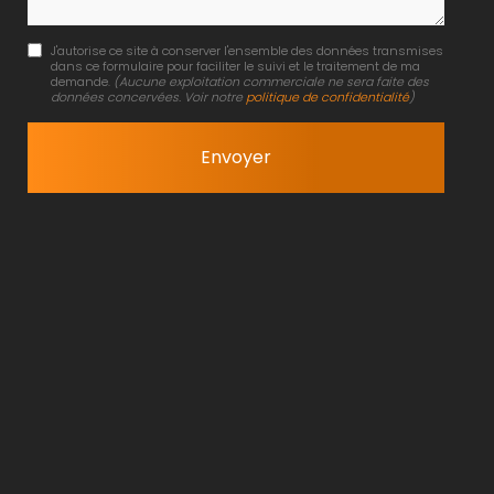
J'autorise ce site à conserver l'ensemble des données transmises
dans ce formulaire pour faciliter le suivi et le traitement de ma
demande.
(Aucune exploitation commerciale ne sera faite des
données concervées. Voir notre
politique de confidentialité
)