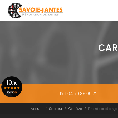
Navigation principale
Aller
au
contenu
principal
CAR
10
/10
Tél. 04 79 85 09 72
Voir le certificat
Accueil
Secteur
Genève
Prix réparation j