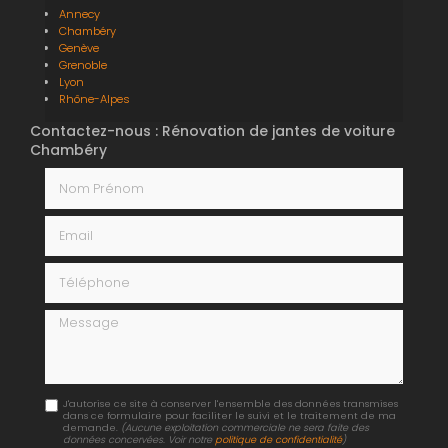
Annecy
Chambéry
Genève
Grenoble
Lyon
Rhône-Alpes
Contactez-nous : Rénovation de jantes de voiture
Chambéry
Nom Prénom
Email
Téléphone
Message
J'autorise ce site à conserver l'ensemble des données transmises
dans ce formulaire pour faciliter le suivi et le traitement de ma
demande.
(Aucune exploitation commerciale ne sera faite des
données concervées. Voir notre
politique de confidentialité
)