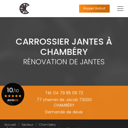
Aller
au
Rappel Gratuit
contenu
principal
CARROSSIER JANTES À
CHAMBÉRY
RÉNOVATION DE JANTES
10
/10
Tél. 04 79 85 09 72
77 chemin de Jacob 73000
CHAMBÉRY
Voir le certificat
Demande de devis
Accueil
Secteur
Chambéry