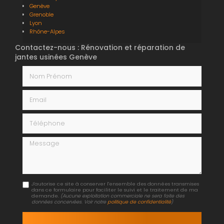
Genève
Grenoble
Lyon
Rhône-Alpes
Contactez-nous : Rénovation et réparation de
jantes usinées Genève
Nom Prénom
Email
Téléphone
Message
J'autorise ce site à conserver l'ensemble des données transmises
dans ce formulaire pour faciliter le suivi et le traitement de ma
demande.
(Aucune exploitation commerciale ne sera faite des
données concervées. Voir notre
politique de confidentialité
)