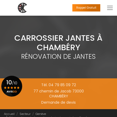
Aller
au
Rappel Gratuit
contenu
principal
CARROSSIER JANTES À
CHAMBÉRY
RÉNOVATION DE JANTES
10
/10
Tél. 04 79 85 09 72
77 chemin de Jacob 73000
CHAMBÉRY
Voir le certificat
Demande de devis
Accueil
Secteur
Genève