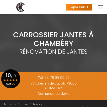
Aller
au
Rappel Gratuit
contenu
principal
CARROSSIER JANTES À
CHAMBÉRY
RÉNOVATION DE JANTES
10
/10
Tél. 04 79 85 09 72
77 chemin de Jacob 73000
CHAMBÉRY
Voir le certificat
Demande de devis
Accueil
Secteur
Annecy