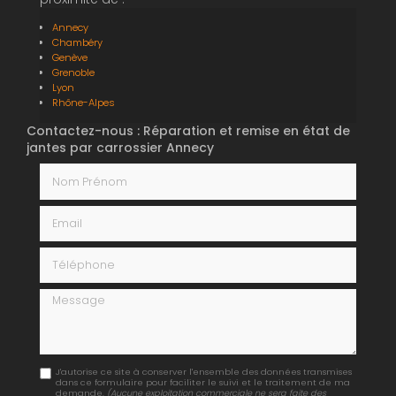
Annecy
Chambéry
Genève
Grenoble
Lyon
Rhône-Alpes
Contactez-nous : Réparation et remise en état de
jantes par carrossier Annecy
Nom Prénom
Email
Téléphone
Message
J'autorise ce site à conserver l'ensemble des données transmises
dans ce formulaire pour faciliter le suivi et le traitement de ma
demande.
(Aucune exploitation commerciale ne sera faite des